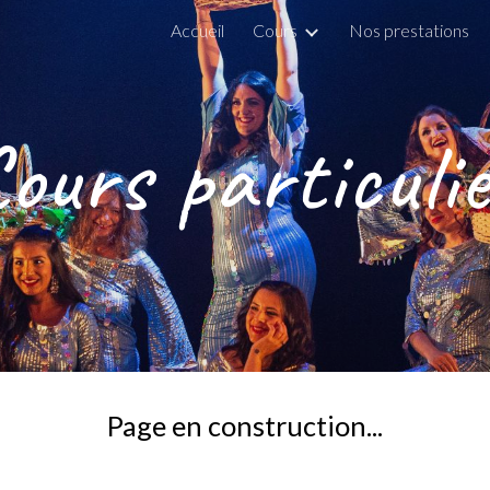
Accueil
Cours
Nos prestations
ip to main content
Skip to navigat
Cours
particuli
Page en construction...